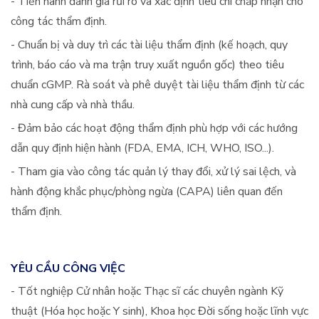
- Tiến hành đánh giá rủi ro và xác định tiêu chí chấp nhận cho
công tác thẩm định.
- Chuẩn bị và duy trì các tài liệu thẩm định (kế hoạch, quy
trình, báo cáo và ma trận truy xuất nguồn gốc) theo tiêu
chuẩn cGMP. Rà soát và phê duyệt tài liệu thẩm định từ các
nhà cung cấp và nhà thầu.
- Đảm bảo các hoạt động thẩm định phù hợp với các hướng
dẫn quy định hiện hành (FDA, EMA, ICH, WHO, ISO...).
- Tham gia vào công tác quản lý thay đổi, xử lý sai lệch, và
hành động khắc phục/phòng ngừa (CAPA) liên quan đến
thẩm định.
YÊU CẦU CÔNG VIỆC
- Tốt nghiệp Cử nhân hoặc Thạc sĩ các chuyên ngành Kỹ
thuật (Hóa học hoặc Y sinh), Khoa học Đời sống hoặc lĩnh vực