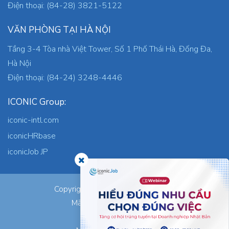
Điện thoại: (84-28) 3821-5122
VĂN PHÒNG TẠI HÀ NỘI
Tầng 3-4 Tòa nhà Việt Tower, Số 1 Phố Thái Hà, Đống Đa,
Hà Nội
Điện thoại: (84-24) 3248-4446
ICONIC Group:
iconic-intl.com
iconicHRbase
iconicJob JP
ICONIC Co., Ltd.
Copyright © 2026
Mã số thuế: 0305745871
Nơi cấp: TP.HCM