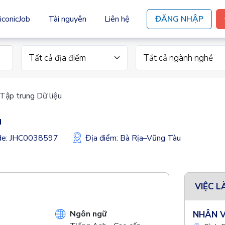
iconicJob
Tài nguyên
Liên hệ
ĐĂNG NHẬP
Tất cả địa điểm
Tất cả ngành nghề
 Tập trung Dữ liệu
u
ode: JHC0038597
Địa điểm: Bà Rịa–Vũng Tàu
VIỆC L
Ngôn ngữ
NHÂN V