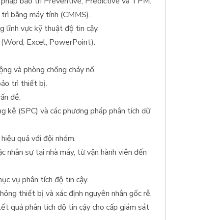
 pháp bảo trì Preventive, Predictive và TPM.
 trì bằng máy tính (CMMS).
 lĩnh vực kỹ thuật độ tin cậy.
 (Word, Excel, PowerPoint).
động và phòng chống cháy nổ.
o trì thiết bị.
vấn đề.
ống kê (SPC) và các phương pháp phân tích dữ
 hiệu quả với đội nhóm.
ậc nhân sự tại nhà máy, từ vận hành viên đến
hục vụ phân tích độ tin cậy.
hỏng thiết bị và xác định nguyên nhân gốc rễ.
kết quả phân tích độ tin cậy cho cấp giám sát