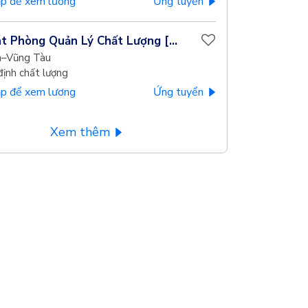
p để xem lương
Ứng tuyển
t Phòng Quản Lý Chất Lượng [...
a–Vũng Tàu
định chất lượng
p để xem lương
Ứng tuyển
Xem thêm