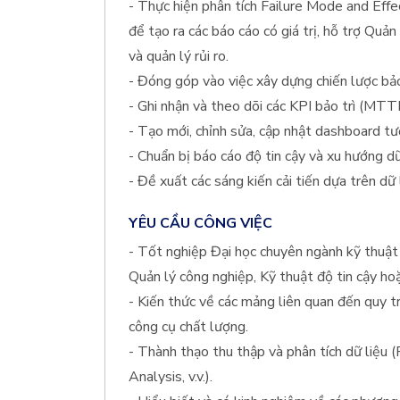
- Thực hiện phân tích Failure Mode and Eff
để tạo ra các báo cáo có giá trị, hỗ trợ Quản
và quản lý rủi ro.
- Đóng góp vào việc xây dựng chiến lược bảo
- Ghi nhận và theo dõi các KPI bảo trì (MTT
- Tạo mới, chỉnh sửa, cập nhật dashboard t
- Chuẩn bị báo cáo độ tin cậy và xu hướng d
- Đề xuất các sáng kiến cải tiến dựa trên dữ 
YÊU CẦU CÔNG VIỆC
- Tốt nghiệp Đại học chuyên ngành kỹ thuật 
Quản lý công nghiệp, Kỹ thuật độ tin cậy hoặ
- Kiến thức về các mảng liên quan đến quy trìn
công cụ chất lượng.
- Thành thạo thu thập và phân tích dữ liệu
Analysis, v.v.).