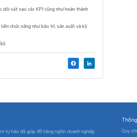
o dõi sát sao các KPI cũng như hoàn thành
 liên chức năng như bảo trì, sản xuất và kỹ
ếp).
Thông
Quy ch
am tự hào đã giúp đỡ hàng nghìn doanh nghiệp