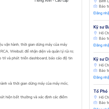
Tiếng Anh - Cao cấp
Bình 
Bảo tr
Đăng nhậ
Kỹ sư Bả
Hồ Ch
Bảo tr
iệu vận hành, thời gian dừng máy của máy
Đăng nhậ
 RCA, Weibull để nhận diện và quản lý rủi ro;
o trì và phát triển dashboard, báo cáo độ tin
Kỹ sư D
Hồ Ch
Bảo tr
Đăng nhậ
n hành và thời gian dừng máy của máy móc,
Tổ Phó 
phát hiện bất thường và xác định các điểm
Hồ Ch
Bảo tr