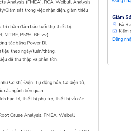
Đăng nhậ
ects Analysis (FMEA), RCA, Weibull Analysis
 lý/Giám sát trong việc nhận diện, giảm thiểu
Giám Sá
Bà Rị
 trì nhằm đảm bảo tuổi thọ thiết bị.
Kiểm 
R, MTBF, PM%, BF, v.v.).
Đăng nhậ
ương tác bằng Power BI.
ữ liệu theo ngày/tuần/tháng.
liệu đã thu thập và phân tích.
như Cơ khí, Điện, Tự động hóa, Cơ điện tử,
c các ngành liên quan.
h bảo trì, thiết bị phụ trợ, thiết bị và các
 (Root Cause Analysis, FMEA, Weibull