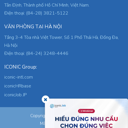
Tân Định, Thành phố Hồ Chí Minh, Việt Nam.
Điện thoại: (84-28) 3821-5122
VĂN PHÒNG TẠI HÀ NỘI
Tầng 3-4 Tòa nhà Việt Tower, Số 1 Phố Thái Hà, Đống Đa,
Hà Nội
Điện thoại: (84-24) 3248-4446
ICONIC Group:
iconic-intl.com
iconicHRbase
iconicJob JP
ICONIC Co., Ltd.
Copyright © 2026
Mã số thuế: 0305745871