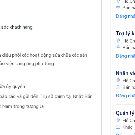
Hồ Ch
Bán h
Đăng nhậ
 sóc khách hàng
Trợ lý 
Hồ Ch
Bán h
à điều phối các hoạt động sửa chữa các sản
Đăng nhậ
vào việc cung ứng phụ tùng.
Nhân vi
Hồ Ch
hữa ủy quyền.
Bán h
Đăng nhậ
báo cáo và gửi đến Trụ sở chính tại Nhật Bản.
t Nam trong tương lai.
Quản lý
Hồ Ch
Khác