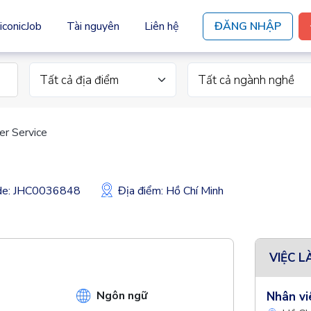
iconicJob
Tài nguyên
Liên hệ
ĐĂNG NHẬP
Tất cả địa điểm
Tất cả ngành nghề
r Service
ode: JHC0036848
Địa điểm: Hồ Chí Minh
VIỆC L
Ngôn ngữ
Nhân vi