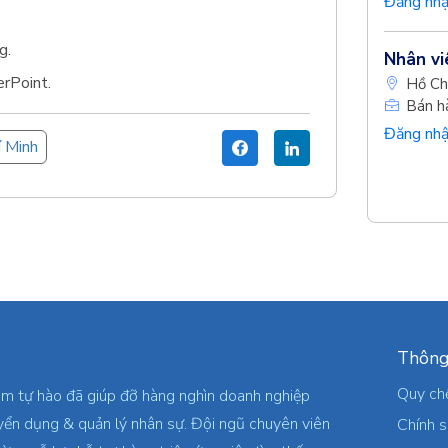
Đăng nhậ
g.
Nhân vi
rPoint.
Hồ Ch
Bán h
Đăng nhậ
í Minh
Thông
Quy ch
am tự hào đã giúp đỡ hàng nghìn doanh nghiệp
yển dụng & quản lý nhân sự. Đội ngũ chuyên viên
Chính 