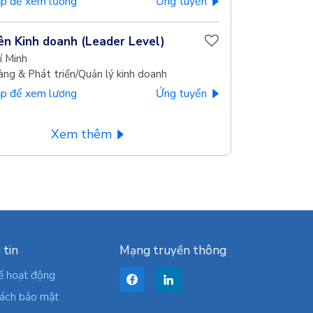
p để xem lương
Ứng tuyển
ên Kinh doanh (Leader Level)
í Minh
àng & Phát triển/Quản lý kinh doanh
p để xem lương
Ứng tuyển
Xem thêm
 tin
Mạng truyền thông
ế hoạt động
sách bảo mật