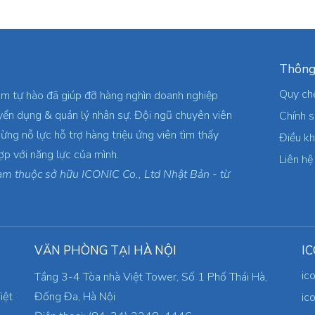
Thông
Quy ch
am tự hào đã giúp đỡ hàng nghìn doanh nghiệp
yển dụng & quản lý nhân sự. Đội ngũ chuyên viên
Chính 
ừng nỗ lực hỗ trợ hàng triệu ứng viên tìm thấy
Điều k
ợp với năng lực của mình.
Liên hệ
am thuộc sở hữu ICONIC Co., Ltd Nhật Bản - từ
VĂN PHÒNG TẠI HÀ NỘI
IC
ic
Tầng 3-4 Tòa nhà Việt Tower, Số 1 Phố Thái Hà,
iệt
Đống Đa, Hà Nội
ic