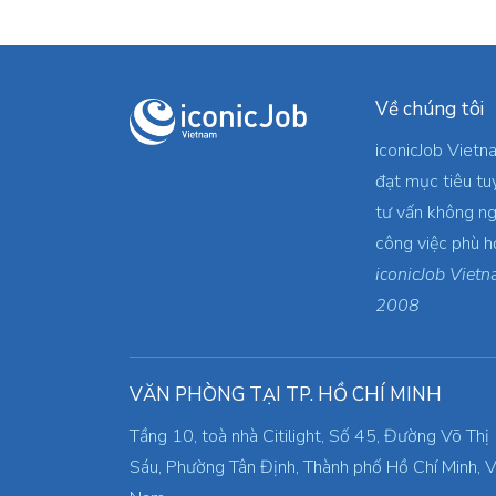
Về chúng tôi
iconicJob Vietn
đạt mục tiêu tu
tư vấn không ng
công việc phù h
iconicJob Vietn
2008
VĂN PHÒNG TẠI TP. HỒ CHÍ MINH
Tầng 10, toà nhà Citilight, Số 45, Đường Võ Thị
Sáu, Phường Tân Định, Thành phố Hồ Chí Minh, V