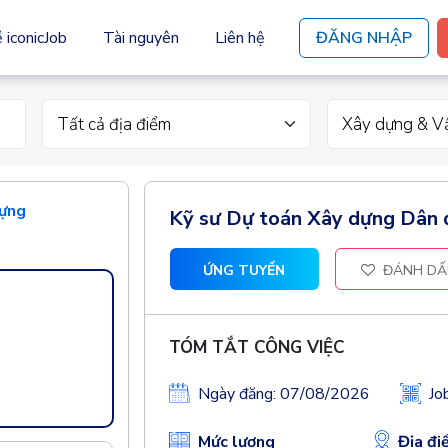
 iconicJob
Tài nguyên
Liên hệ
ĐĂNG NHẬP
Tất cả địa điểm
Xây dựng & Vậ
dựng
Kỹ sư Dự toán Xây dựng Dân
ỨNG TUYỂN
ĐÁNH DẤ
TÓM TẮT CÔNG VIỆC
Ngày đăng: 07/08/2026
Jo
Mức lương
Địa đi