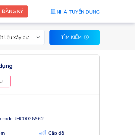
ĐĂNG KÝ
NHÀ TUYỂN DỤNG
t liệu xây dựng
TÌM KIẾM
 dụng
U
b code: JHC0038962
ểm
Cấp độ