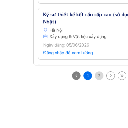
Kỹ sư thiết kế kết cấu cấp cao (sử dụ
Nhật)
Hà Nội
Xây dựng & Vật liệu xây dựng
Ngày đăng: 05/06/2026
Đăng nhập để xem lương
Kỹ sư Dự án Xây dựng Nhà máy
1
2
Hồ Chí Minh
Xây dựng & Vật liệu xây dựng
Ngày đăng: 04/06/2026
Đăng nhập để xem lương
Nhân viên Triển khai Bản vẽ CAD Xâ
Về chúng tôi