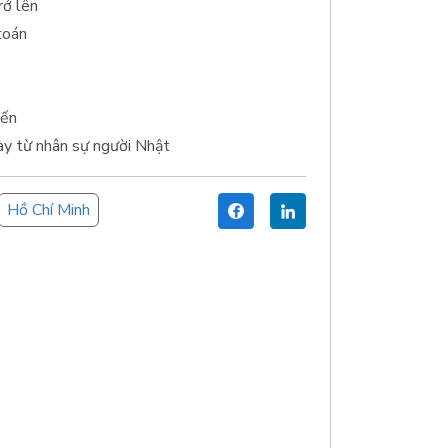
rở lên
toán
iến
ày từ nhân sự người Nhật
Hồ Chí Minh