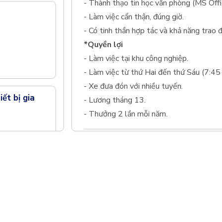
- Thành thạo tin học văn phòng (MS Offi
- Làm việc cẩn thận, đúng giờ.
- Có tinh thần hợp tác và khả năng trao đ
*Quyền lợi
- Làm việc tại khu công nghiệp.
- Làm việc từ thứ Hai đến thứ Sáu (7:45 
- Xe đưa đón với nhiều tuyến.
ết bị gia
- Lương tháng 13.
- Thưởng 2 lần mỗi năm.
Tags
Sản xuất
Đồng Nai
nghiệp
Thông
Quy ch
am tự hào đã giúp đỡ hàng nghìn doanh nghiệp