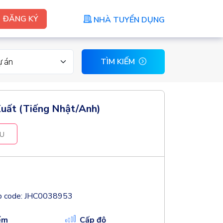
ĐĂNG KÝ
NHÀ TUYỂN DỤNG
ự án
TÌM KIẾM
uất (Tiếng Nhật/Anh)
U
b code: JHC0038953
ểm
Cấp độ