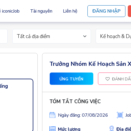
 iconicJob
Tài nguyên
Liên hệ
ĐĂNG NHẬP
Tất cả địa điểm
Kế hoạch & D
Trưởng Nhóm Kế Hoạch Sản X
ỨNG TUYỂN
ĐÁNH DẤ
ếng
TÓM TẮT CÔNG VIỆC
Ngày đăng: 07/08/2026
Jo
Mức lương
Địa đi