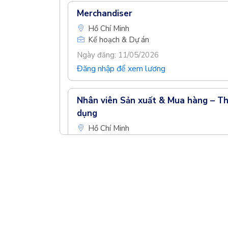
Merchandiser
Hồ Chí Minh
Kế hoạch & Dự án
Ngày đăng: 11/05/2026
Đăng nhập để xem lương
Nhân viên Sản xuất & Mua hàng – Thi
dụng
Hồ Chí Minh
Kế hoạch & Dự án
Ngày đăng: 11/05/2026
Đăng nhập để xem lương
Kỹ sư Thiết kế Hệ thống Lạnh Công 
Về chúng tôi
Hồ Chí Minh
iconicJob Vietn
Kế hoạch & Dự án