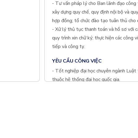
- Tư vấn pháp lý cho Ban lãnh đạo công 
xây dựng quy chế, quy định nội bộ và quy
hợp đồng; tổ chức đào tạo tuân thủ cho 
- Xử lý thủ tục thanh toán và hồ sơ với 
quy trình xin chữ ký; thực hiện các công 
tiếp và công ty.
YÊU CẦU CÔNG VIỆC
- Tốt nghiệp đại học chuyên ngành Luật t
thuộc hệ thống đại học quốc gia.
- Thành thạo tiếng Anh; biết tiếng Nhật 
- Kỹ năng tư duy logic, kỹ năng giao tiếp
kinh doanh.
- Trung thực, cẩn thận, siêng năng.
- Có thể đảm nhận nhiều loại công việc k
Thông
hướng dẫn của đồng nghiệp, tinh thần hỗ 
Quy ch
am tự hào đã giúp đỡ hàng nghìn doanh nghiệp