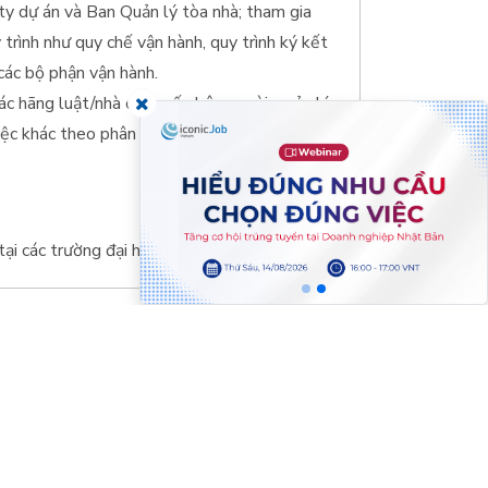
ty dự án và Ban Quản lý tòa nhà; tham gia
 trình như quy chế vận hành, quy trình ký kết
các bộ phận vận hành.
các hãng luật/nhà cung cấp bên ngoài; quản lý
việc khác theo phân công của quản lý trực
ại các trường đại học luật hoặc khoa luật
là một lợi thế.
 tốt, tư duy pháp lý thân thiện với hoạt động
hác nhau, biết phối hợp và làm việc theo
 tin
Mạng truyền thông
trợ và sẵn sàng làm việc.
ế hoạt động