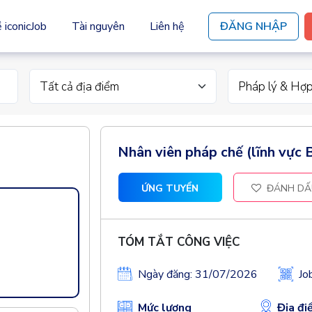
 iconicJob
Tài nguyên
Liên hệ
ĐĂNG NHẬP
Tất cả địa điểm
Pháp lý & Hợ
Nhân viên pháp chế (lĩnh vực 
ỨNG TUYỂN
ĐÁNH DẤ
TÓM TẮT CÔNG VIỆC
Ngày đăng: 31/07/2026
Jo
Mức lương
Địa đi