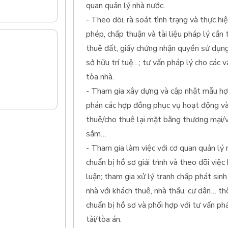
quan quản lý nhà nước.
- Theo dõi, rà soát tình trạng và thực hiệ
phép, chấp thuận và tài liệu pháp lý cần
thuê đất, giấy chứng nhận quyền sử dụng
sở hữu trí tuệ…; tư vấn pháp lý cho các 
tòa nhà.
- Tham gia xây dựng và cập nhật mẫu hợ
phán các hợp đồng phục vụ hoạt động và
thuê/cho thuê lại mặt bằng thương mại/
sắm…
- Tham gia làm việc với cơ quan quản lý 
chuẩn bị hồ sơ giải trình và theo dõi việ
luận; tham gia xử lý tranh chấp phát sin
nhà với khách thuê, nhà thầu, cư dân… t
chuẩn bị hồ sơ và phối hợp với tư vấn ph
tài/tòa án.