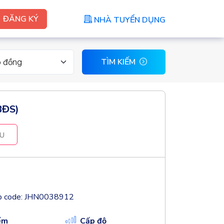
ĐĂNG KÝ
NHÀ TUYỂN DỤNG
p đồng
TÌM KIẾM
BĐS)
U
b code: JHN0038912
ểm
Cấp độ