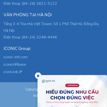
Điện thoại: (84-28) 3821-5122
VĂN PHÒNG TẠI HÀ NỘI
Tầng 3-4 Tòa nhà Việt Tower, Số 1 Phố Thái Hà, Đống Đa,
Hà Nội
Điện thoại: (84-24) 3248-4446
ICONIC Group:
iconic-intl.com
iconicHRbase
iconicJob JP
ICONIC Co., Ltd.
Copyright © 2026
Mã số thuế: 0305745871
Nơi cấp: TP.HCM