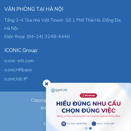
VĂN PHÒNG TẠI HÀ NỘI
Tầng 3-4 Tòa nhà Việt Tower, Số 1 Phố Thái Hà, Đống Đa,
Hà Nội
Điện thoại: (84-24) 3248-4446
ICONIC Group:
iconic-intl.com
iconicHRbase
iconicJob JP
ICONIC Co., Ltd.
Copyright © 2026
Mã số thuế: 0305745871
Nơi cấp: TP.HCM
Ngày cấp: 05/09/2023