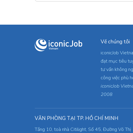
Về chúng tôi
iconicJob Vietn
đạt mục tiêu tu
tư vấn không ng
công việc phù h
iconicJob Vietn
2008
VĂN PHÒNG TẠI TP. HỒ CHÍ MINH
Tầng 10, toà nhà Citilight, Số 45, Đường Võ Thị