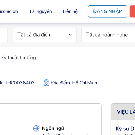
iconicJob
Tài nguyên
Liên hệ
ĐĂNG NHẬP
Tất cả địa điểm
Tất cả ngành nghề
 kỹ thuật hạ tầng
ode: JHC0038403
Địa điểm: Hồ Chí Minh
VIỆC L
Ngôn ngữ
Kỹ sư D