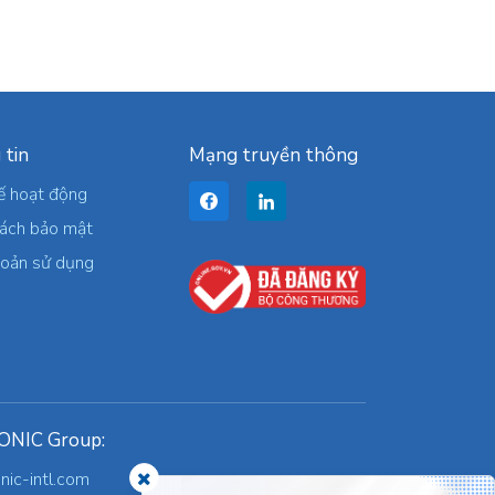
 tin
Mạng truyền thông
ế hoạt động
sách bảo mật
hoản sử dụng
ONIC Group:
onic-intl.com