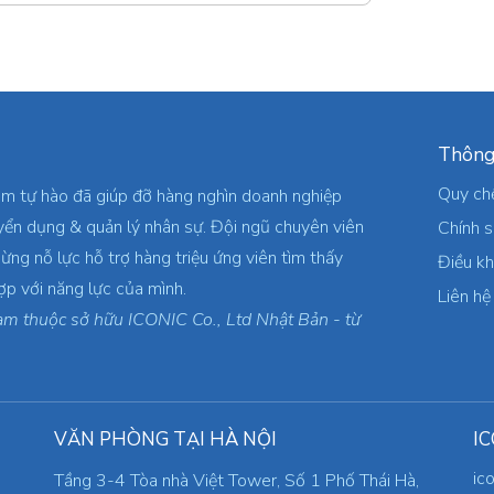
Thông
Quy ch
am tự hào đã giúp đỡ hàng nghìn doanh nghiệp
yển dụng & quản lý nhân sự. Đội ngũ chuyên viên
Chính 
ừng nỗ lực hỗ trợ hàng triệu ứng viên tìm thấy
Điều k
ợp với năng lực của mình.
Liên hệ
am thuộc sở hữu ICONIC Co., Ltd Nhật Bản - từ
VĂN PHÒNG TẠI HÀ NỘI
IC
ic
Tầng 3-4 Tòa nhà Việt Tower, Số 1 Phố Thái Hà,