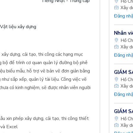
Tiếng Nhật - Trung cấp
Hồ Ch
Xây d
Đăng nhậ
Vật liệu xây dựng
Nhân vi
Hồ Ch
Xây d
 xây dựng, cải tạo, thi công các hạng mục
Đăng nhậ
ng bộ để trình cơ quan quản lý đường bộ phê
ệu biểu mẫu, hỗ trợ vẽ bản vẽ đơn giản bằng
GIÁM SÁ
ư sắp xếp, quản lý tài liệu. Công việc vẽ
Hồ Ch
Xây d
 chưa có kinh nghiệm, sẽ được nhân viên người
Đăng nhậ
GIÁM SÁ
ẫu xin phép xây dựng, cải tạo, thi công thiết
Hồ Ch
Xây d
 và Excel