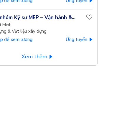
p để xem lương
Ứng tuyển
nhóm Kỹ sư MEP – Vận hành &...
í Minh
ựng & Vật liệu xây dựng
p để xem lương
Ứng tuyển
Xem thêm