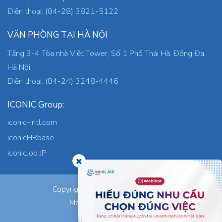
Điện thoại: (84-28) 3821-5122
VĂN PHÒNG TẠI HÀ NỘI
Tầng 3-4 Tòa nhà Việt Tower, Số 1 Phố Thái Hà, Đống Đa,
Hà Nội
Điện thoại: (84-24) 3248-4446
ICONIC Group:
iconic-intl.com
iconicHRbase
iconicJob JP
ICONIC Co., Ltd.
Copyright © 2026
Mã số thuế: 0305745871
Nơi cấp: TP.HCM