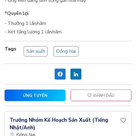
- Ứng viên đang sinh sống gần nhà máy
*Quyền lợi
- Thưởng 1 lần/năm
- Xét tăng lương 1 lần/năm
Tags
Sản xuất
Đồng Nai
ỨNG TUYỂN
ĐÁNH DẤU
Trưởng Nhóm Kế Hoạch Sản Xuất (Tiếng
Nhật/Anh)
Đồng Nai