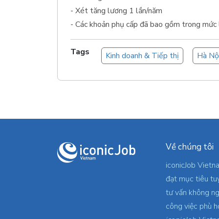
- Xét tăng lương 1 lần/năm
- Các khoản phụ cấp đã bao gồm trong mức
Tags
Kinh doanh & Tiếp thị
Hà Nộ
Về chúng tôi
iconicJob Vietn
đạt mục tiêu tu
tư vấn không ng
công việc phù h