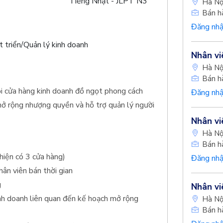
Tiếng Nhật - JLPT N3
Hà Nộ
Bán h
Đăng nhậ
t triển/Quản lý kinh doanh
Nhân vi
Hà Nộ
Bán h
uỗi cửa hàng kinh doanh đồ ngọt phong cách
Đăng nhậ
 mở rộng nhượng quyền và hỗ trợ quản lý người
Nhân vi
Hà Nộ
Bán h
hiện có 3 cửa hàng)
Đăng nhậ
hân viên bán thời gian
g
Nhân vi
inh doanh liên quan đến kế hoạch mở rộng
Hà Nộ
Bán h