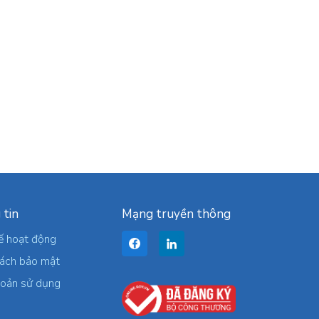
 tin
Mạng truyền thông
ế hoạt động
sách bảo mật
hoản sử dụng