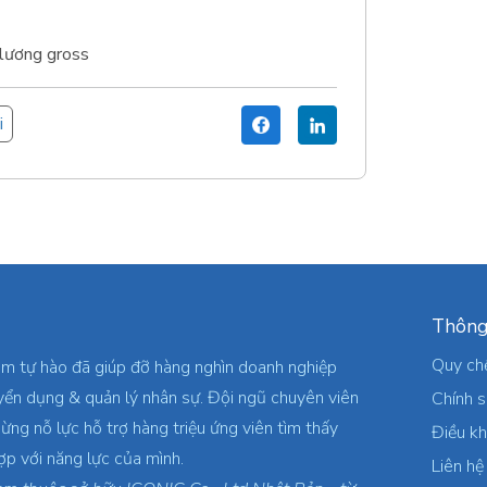
 lương gross
i
Thông
Quy ch
am tự hào đã giúp đỡ hàng nghìn doanh nghiệp
yển dụng & quản lý nhân sự. Đội ngũ chuyên viên
Chính 
ừng nỗ lực hỗ trợ hàng triệu ứng viên tìm thấy
Điều k
ợp với năng lực của mình.
Liên hệ