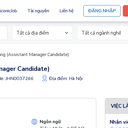
iconicJob
Tài nguyên
Liên hệ
ĐĂNG NHẬP
Tất cả địa điểm
Tất cả ngành nghề
àng (Assistant Manager Candidate)
nager Candidate)
ode: JHN0037266
Địa điểm: Hà Nội
VIỆC L
Ngôn ngữ
Nhân vi