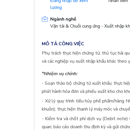
Đăng nhập để xem
Nhân viên
lương
Ngành nghề
Vận tải & Chuỗi cung ứng - Xuất nhập k
MÔ TẢ CÔNG VIỆC
Phụ trách thực hiện chứng từ, thủ tục hải qu
và các nghiệp vụ xuất nhập khẩu khác theo y
*Nhiệm vụ chính:
- Soạn thảo bộ chứng từ xuất khẩu; thực hiện
phát hành hóa đơn và phiếu xuất kho cho khu
- Xử lý quy trình tiêu hủy phế phẩm/hàng 
khuôn); thực hiện thanh lý máy móc và chuyể
- Kiểm tra và chốt phí dịch vụ (Debit note) v
quan; báo cáo doanh thu định kỳ và gửi chứn