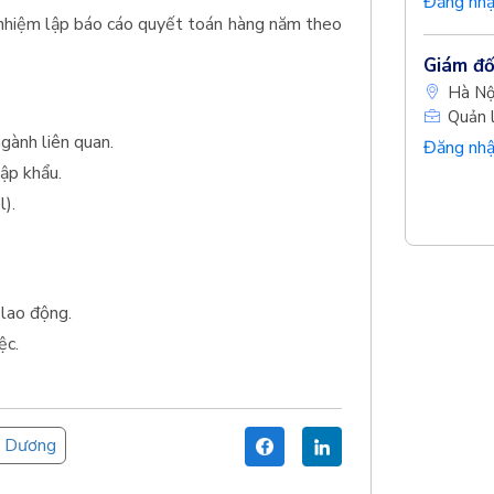
Đăng nhậ
 nhiệm lập báo cáo quyết toán hàng năm theo
Giám đố
Hà Nộ
Quản l
gành liên quan.
Đăng nhậ
ập khẩu.
).
lao động.
ệc.
i Dương