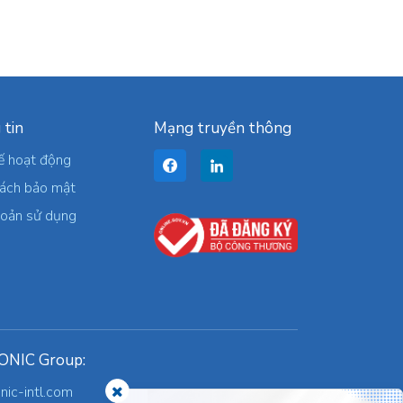
 tin
Mạng truyền thông
ế hoạt động
sách bảo mật
hoản sử dụng
ONIC Group:
onic-intl.com