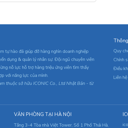
Thông
Quy ch
am tự hào đã giúp đỡ hàng nghìn doanh nghiệp
yển dụng & quản lý nhân sự. Đội ngũ chuyên viên
Chính 
ừng nỗ lực hỗ trợ hàng triệu ứng viên tìm thấy
Điều k
ợp với năng lực của mình.
Liên hệ
am thuộc sở hữu ICONIC Co., Ltd Nhật Bản - từ
VĂN PHÒNG TẠI HÀ NỘI
IC
ic
Tầng 3-4 Tòa nhà Việt Tower, Số 1 Phố Thái Hà,