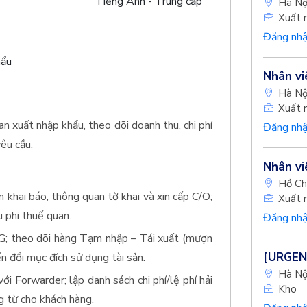
Tiếng Anh - Trung cấp
Hà Nộ
Xuất 
Đăng nhậ
hẩu
Nhân vi
Hà Nộ
Xuất 
an xuất nhập khẩu, theo dõi doanh thu, chi phí
Đăng nhậ
êu cầu.
Nhân vi
Hồ Ch
 khai báo, thông quan tờ khai và xin cấp C/O;
Xuất 
 phi thuế quan.
Đăng nhậ
NG; theo dõi hàng Tạm nhập – Tái xuất (mượn
[URGENT
n đổi mục đích sử dụng tài sản.
Hà Nộ
ới Forwarder; lập danh sách chi phí/lệ phí hải
Kho
g từ cho khách hàng.