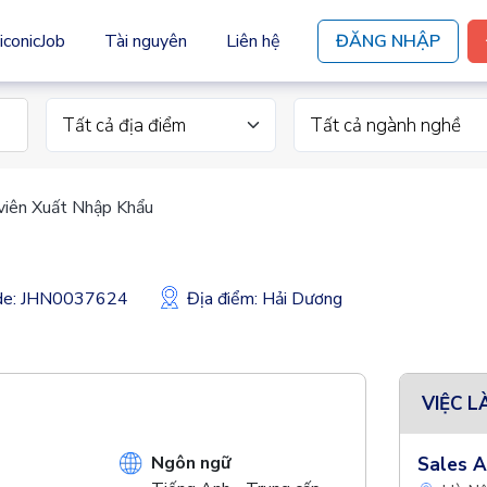
iconicJob
Tài nguyên
Liên hệ
ĐĂNG NHẬP
Tất cả địa điểm
Tất cả ngành nghề
viên Xuất Nhập Khẩu
ode: JHN0037624
Địa điểm: Hải Dương
VIỆC L
Ngôn ngữ
Sales A