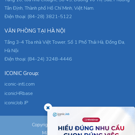
Tân Định, Thành phố Hồ Chí Minh, Việt Nam.
Điện thoại: (84-28) 3821-5122
VĂN PHÒNG TẠI HÀ NỘI
Tầng 3-4 Tòa nhà Việt Tower, Số 1 Phố Thái Hà, Đống Đa,
Hà Nội
Điện thoại: (84-24) 3248-4446
ICONIC Group:
iconic-intl.com
iconicHRbase
iconicJob JP
ICONIC Co., Ltd.
Copyright © 2026
Mã số thuế: 0305745871