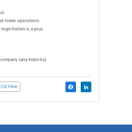
us.
nd trade operations.
egistration is a plus.
company (any industry).
Chí Minh