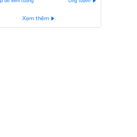
p để xem lương
Ứng tuyển
Xem thêm