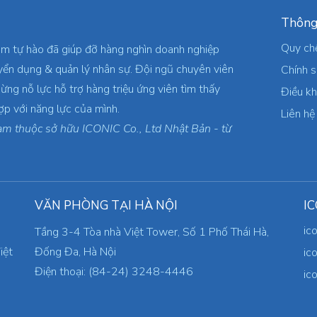
Thông
Quy ch
am tự hào đã giúp đỡ hàng nghìn doanh nghiệp
yển dụng & quản lý nhân sự. Đội ngũ chuyên viên
Chính 
ừng nỗ lực hỗ trợ hàng triệu ứng viên tìm thấy
Điều k
ợp với năng lực của mình.
Liên hệ
am thuộc sở hữu ICONIC Co., Ltd Nhật Bản - từ
VĂN PHÒNG TẠI HÀ NỘI
IC
ic
Tầng 3-4 Tòa nhà Việt Tower, Số 1 Phố Thái Hà,
iệt
Đống Đa, Hà Nội
ic
Điện thoại: (84-24) 3248-4446
ic