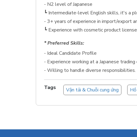
- N2 level of Japanese
┗ Intermediate-level English skills, it's a pl
- 3+ years of experience in import/export a
┗ Experience with cosmetic product license r
* Preferred Skills:
- Ideal Candidate Profile
- Experience working at a Japanese trading 
- Willing to handle diverse responsibilities.
Tags
Vận tải & Chuỗi cung ứng
Hồ 