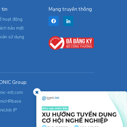
 tin
Mạng truyền thông
ế hoạt động
sách bảo mật
hoản sử dụng
ONIC Group:
onic-intl.com
onicHRbase
onicJob JP