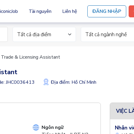
iconicJob
Tài nguyên
Liên hệ
ĐĂNG NHẬP
Tất cả địa điểm
Tất cả ngành nghề
, Trade & Licensing Assistant
istant
ode: JHC0036413
Địa điểm: Hồ Chí Minh
VIỆC L
Ngôn ngữ
Nhân vi