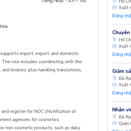
Tiếng Nhật - JLPT N2
Hồ Ch
Xuất 
Đăng nhậ
 hóa
Chuyên 
Hồ Ch
Xuất 
 supports import, export, and domestic
Đăng nhậ
 The role includes coordinating with the
 and brokers, plus handling translations,
Giám sá
Bà Rị
Xuất 
Đăng nhậ
Nhân vi
and register for NOC (Notification of
Bà Rị
nment agencies for cosmetics.
Quản l
for non-cosmetic products, such as daily