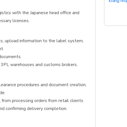
Đăng nhậ
gistics with the Japanese head office and
ssary licenses.
s, upload information to the label system,
t.
 documents.
h 3PL warehouses and customs brokers.
clearance procedures and document creation,
de.
 from processing orders from retail clients
nd confirming delivery completion.