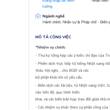
Đăng nhập để xem
Nhân viên
lương
Ngành nghề
Hành chính, Nhân sự & Pháp chế - Biên 
MÔ TẢ CÔNG VIỆC
*Nhiệm vụ chính:
- Thư ký tổng hợp các ý kiến, chỉ đạo của 
- Phiên dịch trực tiếp từ tiếng Nhật sang tiế
thảo, hội nghị,….cho BGĐ và các
bộ phận khác khi có yêu cầu.
- Biên dịch các tài liệu, từ Nhật sang Việt, t
cáo tiến độ, quy trình triển
khai, và các biên bản họp trao đổi giữa nhà
- Các nhiệm vụ khác theo sự phân công củ