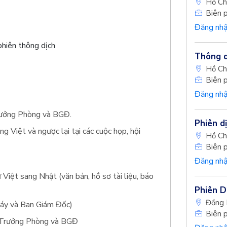
Hồ Ch
Biên 
Đăng nhậ
phiên thông dịch
Thông dị
Hồ Ch
Biên 
Đăng nhậ
Trưởng Phòng và BGĐ.
Phiên d
ng Việt và ngược lại tại các cuộc họp, hội
Hồ Ch
Biên 
Đăng nhậ
ừ Việt sang Nhật (văn bản, hồ sơ tài liệu, báo
Phiên D
Đồng 
 máy và Ban Giám Đốc)
Biên 
a Trưởng Phòng và BGĐ