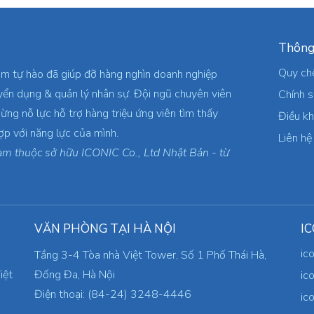
Thông
Quy ch
am tự hào đã giúp đỡ hàng nghìn doanh nghiệp
yển dụng & quản lý nhân sự. Đội ngũ chuyên viên
Chính 
ừng nỗ lực hỗ trợ hàng triệu ứng viên tìm thấy
Điều k
ợp với năng lực của mình.
Liên hệ
am thuộc sở hữu ICONIC Co., Ltd Nhật Bản - từ
VĂN PHÒNG TẠI HÀ NỘI
IC
ic
Tầng 3-4 Tòa nhà Việt Tower, Số 1 Phố Thái Hà,
iệt
Đống Đa, Hà Nội
ic
Điện thoại: (84-24) 3248-4446
ic