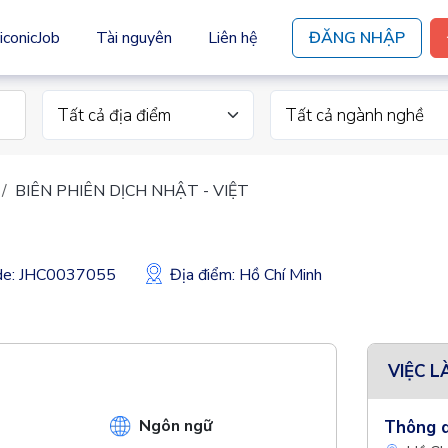
iconicJob
Tài nguyên
Liên hệ
ĐĂNG NHẬP
Tất cả địa điểm
Tất cả ngành nghề
BIÊN PHIÊN DỊCH NHẬT - VIỆT
ode: JHC0037055
Địa điểm: Hồ Chí Minh
VIỆC L
Ngôn ngữ
Thông d