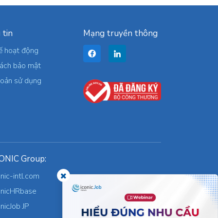
 tin
Mạng truyền thông
ế hoạt động
sách bảo mật
hoản sử dụng
ONIC Group:
onic-intl.com
onicHRbase
onicJob JP