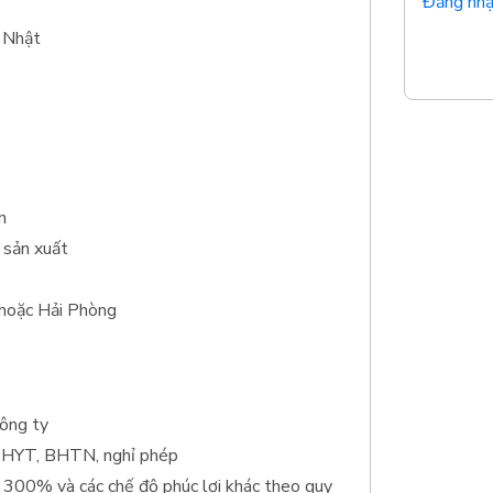
Đăng nhậ
i Nhật
n
 sản xuất
 hoặc Hải Phòng
công ty
 BHYT, BHTN, nghỉ phép
300% và các chế độ phúc lợi khác theo quy