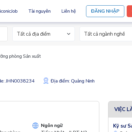
iconicJob
Tài nguyên
Liên hệ
ĐĂNG NHẬP
Tất cả địa điểm
Tất cả ngành nghề
ưởng phòng Sản xuất
ode: JHN0038234
Địa điểm: Quảng Ninh
VIỆC L
Ngôn ngữ
Kỹ sư S