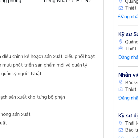
ưởng phòng
Tiếng Nhật - JLPT N2
Quảng
Thiết 
Đăng nhậ
Kỹ sư S
Quảng
Thiết 
 điều chỉnh kế hoạch sản xuất, điều phối hoạt
Đăng nhậ
 mưu phát triển sản phẩm mới và quản lý
 quản lý người Nhật.
Nhân vi
Bắc G
Thiết 
hoạch sản xuất cho từng bộ phận
Đăng nhậ
 phòng sản xuất
Kỹ sư dị
xuất
Thái 
Bảo tr