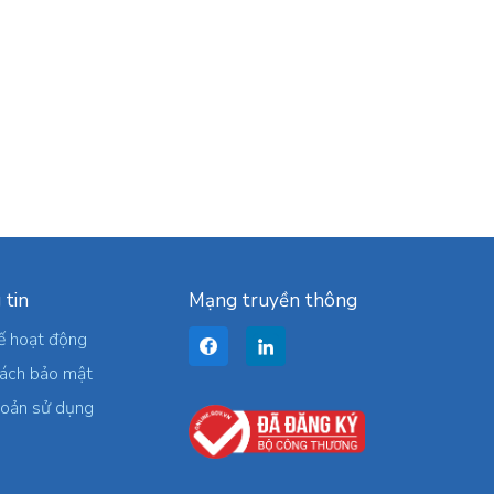
 tin
Mạng truyền thông
ế hoạt động
sách bảo mật
hoản sử dụng