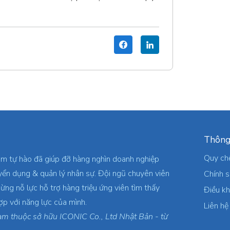
Thông
Quy ch
am tự hào đã giúp đỡ hàng nghìn doanh nghiệp
yển dụng & quản lý nhân sự. Đội ngũ chuyên viên
Chính 
ừng nỗ lực hỗ trợ hàng triệu ứng viên tìm thấy
Điều k
ợp với năng lực của mình.
Liên hệ
am thuộc sở hữu ICONIC Co., Ltd Nhật Bản - từ