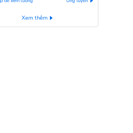
p để xem lương
Ứng tuyển
Xem thêm