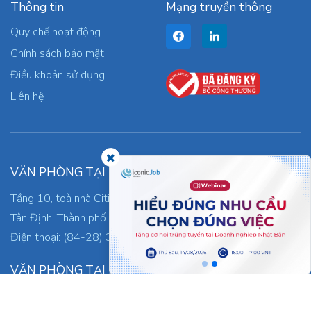
Thông tin
Mạng truyền thông
Quy chế hoạt động
Chính sách bảo mật
Điều khoản sử dụng
Liên hệ
VĂN PHÒNG TẠI TP. HỒ CHÍ MINH
Tầng 10, toà nhà Citilight, Số 45, Đường Võ Thị Sáu, Phường
Tân Định, Thành phố Hồ Chí Minh, Việt Nam.
Điện thoại: (84-28) 3821-5122
VĂN PHÒNG TẠI HÀ NỘI
Tầng 3-4 Tòa nhà Việt Tower, Số 1 Phố Thái Hà, Đống Đa,