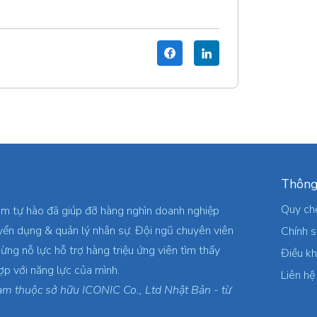
Thông
Quy ch
am tự hào đã giúp đỡ hàng nghìn doanh nghiệp
yển dụng & quản lý nhân sự. Đội ngũ chuyên viên
Chính 
ừng nỗ lực hỗ trợ hàng triệu ứng viên tìm thấy
Điều k
ợp với năng lực của mình.
Liên hệ
am thuộc sở hữu ICONIC Co., Ltd Nhật Bản - từ