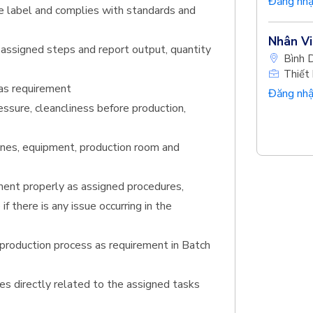
Đăng nhậ
ate label and complies with standards and
Nhân Vi
 assigned steps and report output, quantity
Bình 
Thiết 
 as requirement
Đăng nhậ
essure, cleancliness before production,
hines, equipment, production room and
ment properly as assigned procedures,
f there is any issue occurring in the
 production process as requirement in Batch
s directly related to the assigned tasks