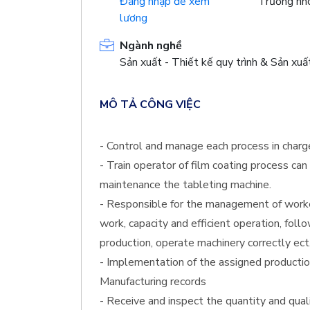
Đăng nhập để xem
Trưởng n
lương
Ngành nghề
Sản xuất - Thiết kế quy trình & Sản xuấ
MÔ TẢ CÔNG VIỆC
- Control and manage each process in charg
- Train operator of film coating process can
maintenance the tableting machine.
- Responsible for the management of worker
work, capacity and efficient operation, foll
production, operate machinery correctly ect
- Implementation of the assigned productio
Manufacturing records
- Receive and inspect the quantity and qual