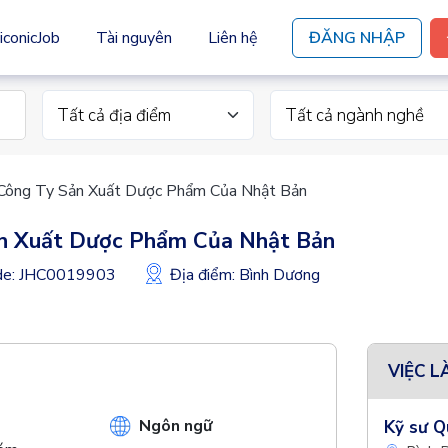
iconicJob
Tài nguyên
Liên hệ
ĐĂNG NHẬP
Tất cả địa điểm
Tất cả ngành nghề
 Công Ty Sản Xuất Dược Phẩm Của Nhật Bản
ản Xuất Dược Phẩm Của Nhật Bản
ode: JHC0019903
Địa điểm: Bình Dương
VIỆC L
Ngôn ngữ
Kỹ sư Q