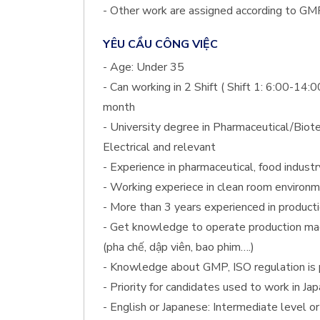
- Other work are assigned according to GMP
YÊU CẦU CÔNG VIỆC
- Age: Under 35
- Can working in 2 Shift ( Shift 1: 6:00-14:0
month
- University degree in Pharmaceutical/Biote
Electrical and relevant
- Experience in pharmaceutical, food industr
- Working experiece in clean room environ
- More than 3 years experienced in produc
- Get knowledge to operate production mach
(pha chế, dập viên, bao phim….)
- Knowledge about GMP, ISO regulation is p
- Priority for candidates used to work in J
- English or Japanese: Intermediate level o