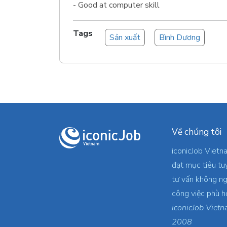
- Good at computer skill
Tags
Sản xuất
Bình Dương
Về chúng tôi
iconicJob Vietn
đạt mục tiêu tu
tư vấn không ng
công việc phù h
iconicJob Vietn
2008