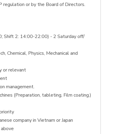
 regulation or by the Board of Directors.
0; Shift 2: 14:00-22:00) - 2 Saturday off/
ch, Chemical, Physics, Mechanical and
y or relevant
ment
tion management.
ines (Preparation, tableting, Film coating.)
riority
apanese company in Vietnam or Japan
r above