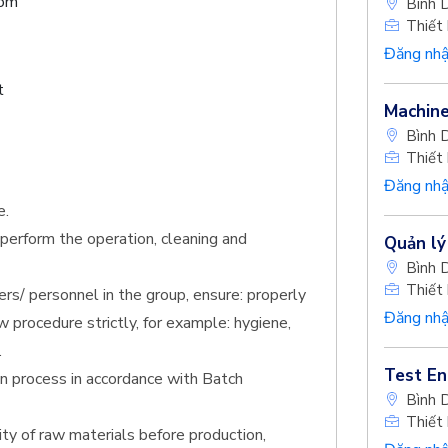
hóm
Bình 
Thiết 
Đăng nhậ
t
Machine
Bình 
Thiết 
Đăng nhậ
e.
 perform the operation, cleaning and
Quản lý
Bình 
Thiết 
s/ personnel in the group, ensure: properly
Đăng nhậ
ow procedure strictly, for example: hygiene,
.
Test En
n process in accordance with Batch
Bình 
Thiết 
ity of raw materials before production,