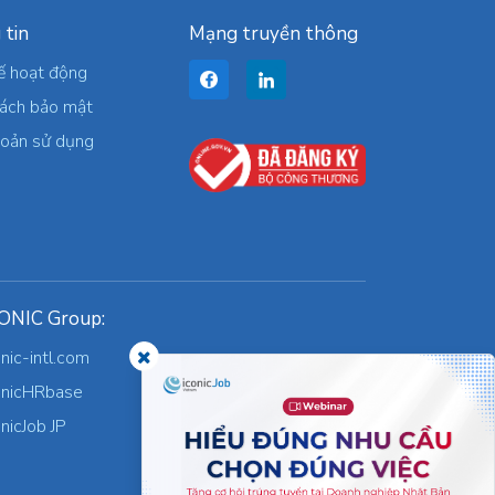
 tin
Mạng truyền thông
ế hoạt động
sách bảo mật
hoản sử dụng
ONIC Group:
onic-intl.com
onicHRbase
onicJob JP