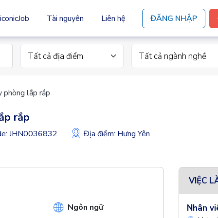
iconicJob
Tài nguyên
Liên hệ
ĐĂNG NHẬP
Tất cả địa điểm
Tất cả ngành nghề
y phòng lắp rắp
ắp rắp
ode: JHN0036832
Địa điểm: Hưng Yên
VIỆC L
Ngôn ngữ
Nhân vi