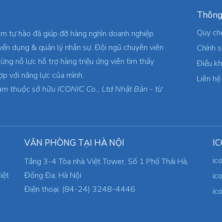
Thông
Quy ch
am tự hào đã giúp đỡ hàng nghìn doanh nghiệp
yển dụng & quản lý nhân sự. Đội ngũ chuyên viên
Chính 
ừng nỗ lực hỗ trợ hàng triệu ứng viên tìm thấy
Điều k
ợp với năng lực của mình.
Liên hệ
am thuộc sở hữu ICONIC Co., Ltd Nhật Bản - từ
VĂN PHÒNG TẠI HÀ NỘI
IC
ic
Tầng 3-4 Tòa nhà Việt Tower, Số 1 Phố Thái Hà,
iệt
Đống Đa, Hà Nội
ic
Điện thoại: (84-24) 3248-4446
ic