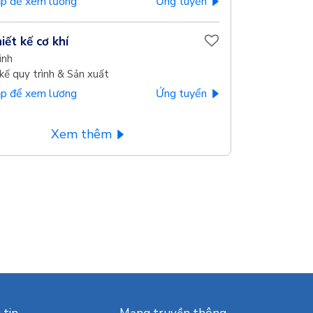
p để xem lương
Ứng tuyển
iết kế cơ khí
inh
kế quy trình & Sản xuất
p để xem lương
Ứng tuyển
Xem thêm