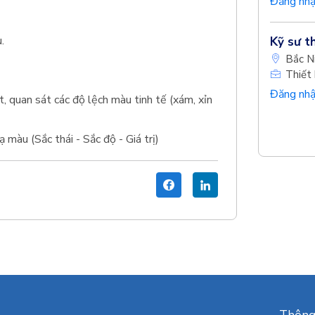
Đăng nhậ
.
Kỹ sư th
Bắc N
Thiết 
Đăng nhậ
, quan sát các độ lệch màu tinh tế (xám, xỉn
 màu (Sắc thái - Sắc độ - Giá trị)