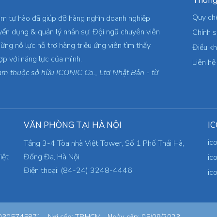
Thông
Quy ch
am tự hào đã giúp đỡ hàng nghìn doanh nghiệp
yển dụng & quản lý nhân sự. Đội ngũ chuyên viên
Chính 
ừng nỗ lực hỗ trợ hàng triệu ứng viên tìm thấy
Điều k
ợp với năng lực của mình.
Liên hệ
am thuộc sở hữu ICONIC Co., Ltd Nhật Bản - từ
VĂN PHÒNG TẠI HÀ NỘI
IC
ic
Tầng 3-4 Tòa nhà Việt Tower, Số 1 Phố Thái Hà,
iệt
Đống Đa, Hà Nội
ic
Điện thoại: (84-24) 3248-4446
ic