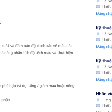
Hà N
Thiết 
Đăng nhậ
t
Kỹ thuậ
Hà N
Thiết 
 xuất và đảm bảo độ chính xác về màu sắc
Đăng nhậ
 khả năng phân tích độ lệch màu và thực hiện
Kỹ thuậ
Hà N
Thiết 
Đăng nhậ
nh phù hợp (ví dụ: tăng / giảm màu hoặc nồng
Nhân vi
 phận.
Hưng 
Thiết 