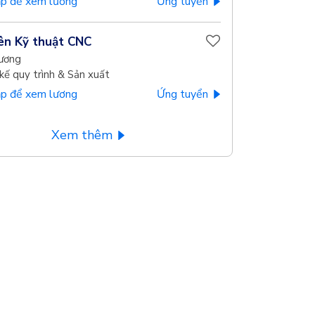
p để xem lương
Ứng tuyển
ên Kỹ thuật CNC
ương
kế quy trình & Sản xuất
p để xem lương
Ứng tuyển
Xem thêm