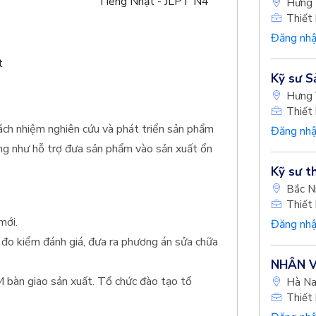
Tiếng Nhật - JLPT N4
Hưng 
Thiết 
Đăng nhậ
t
Kỹ sư S
Hưng 
Thiết 
ch nhiệm nghiên cứu và phát triển sản phẩm
Đăng nhậ
ng như hỗ trợ đưa sản phẩm vào sản xuất ổn
Kỹ sư th
Bắc N
Thiết 
mới.
Đăng nhậ
 đo kiểm đánh giá, đưa ra phương án sửa chữa
NHÂN V
 bàn giao sản xuất. Tổ chức đào tạo tổ
Hà N
Thiết 