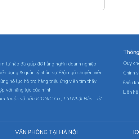
Thông
Quy ch
am tự hào đã giúp đỡ hàng nghìn doanh nghiệp
yển dụng & quản lý nhân sự. Đội ngũ chuyên viên
Chính 
ừng nỗ lực hỗ trợ hàng triệu ứng viên tìm thấy
Điều k
ợp với năng lực của mình.
Liên hệ
am thuộc sở hữu ICONIC Co., Ltd Nhật Bản - từ
VĂN PHÒNG TẠI HÀ NỘI
IC