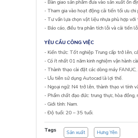
- Bàn giao sản phẩm đưa vào sản xuất ổn đị
- Tham gia vào hoạt động cải tiến tối ưu chi 
- Tư vấn lựa chọn vật liệu nhựa phù hợp với
- Báo cáo, điều tra phân tích lỗi và cải tiến lỗi
YÊU CẦU CÔNG VIỆC
- Kiến thức: Tốt nghiệp Trung cấp trở lên, 
- Có ít nhất 01 năm kinh nghiệm vận hành cà
- Thành thạo cài đặt các dòng máy FANUC,
- Ưu tiên sử dụng Autocad là lợi thế.
- Ngoại ngữ: N4 trở lên, thành thạo vi tính 
- Phẩm chất đạo đức: trung thực, hòa đồng, n
- Giới tính: Nam.
- Độ tuổi: 20 – 35 tuổi.
Tags
Sản xuất
Hưng Yên