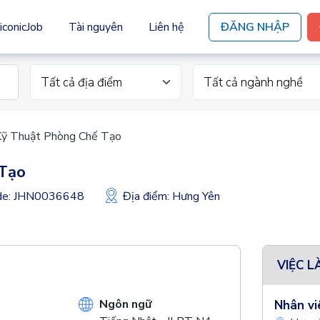
iconicJob
Tài nguyên
Liên hệ
ĐĂNG NHẬP
Tất cả địa điểm
Tất cả ngành nghề
Kỹ Thuật Phòng Chế Tạo
 Tạo
ode: JHN0036648
Địa điểm: Hưng Yên
VIỆC L
Ngôn ngữ
Nhân vi