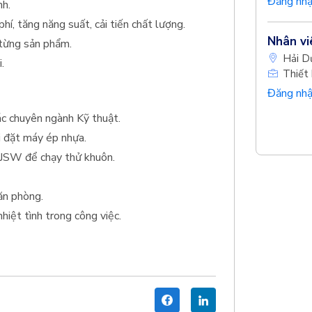
Đăng nhậ
nh.
phí, tăng năng suất, cải tiến chất lượng.
Nhân vi
 từng sản phẩm.
Hải D
.
Thiết 
Đăng nhậ
các chuyên ngành Kỹ thuật.
i đặt máy ép nhựa.
 JSW để chạy thử khuôn.
văn phòng.
hiệt tình trong công việc.