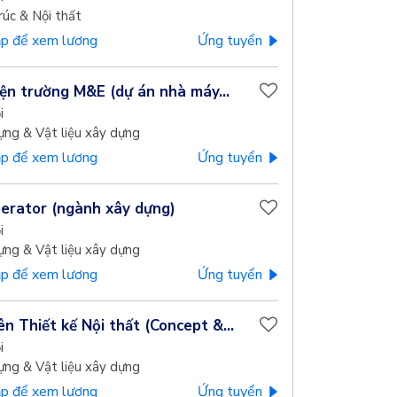
rúc & Nội thất
p để xem lương
Ứng tuyển
iện trường M&E (dự án nhà máy...
i
ựng & Vật liệu xây dựng
p để xem lương
Ứng tuyển
rator (ngành xây dựng)
i
ựng & Vật liệu xây dựng
p để xem lương
Ứng tuyển
n Thiết kế Nội thất (Concept &...
i
ựng & Vật liệu xây dựng
p để xem lương
Ứng tuyển