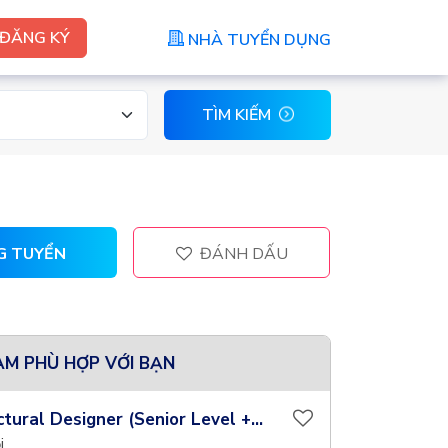
ĐĂNG KÝ
NHÀ TUYỂN DỤNG
TÌM KIẾM
G TUYỂN
ĐÁNH DẤU
ÀM PHÙ HỢP VỚI BẠN
tural Designer (Senior Level +...
i