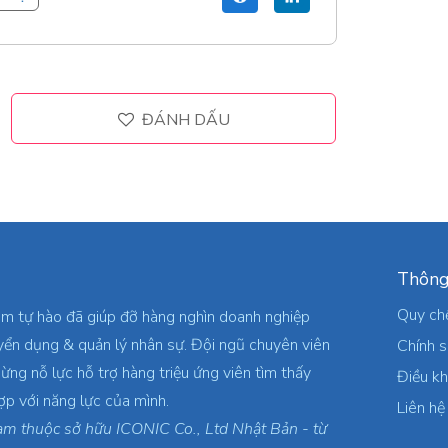
ĐÁNH DẤU
Thông
Quy ch
am tự hào đã giúp đỡ hàng nghìn doanh nghiệp
yển dụng & quản lý nhân sự. Đội ngũ chuyên viên
Chính 
ừng nỗ lực hỗ trợ hàng triệu ứng viên tìm thấy
Điều k
ợp với năng lực của mình.
Liên hệ
am thuộc sở hữu ICONIC Co., Ltd Nhật Bản - từ