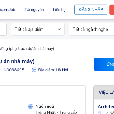
iconicJob
Tài nguyên
Liên hệ
ĐĂNG NHẬP
Tất cả địa điểm
Tất cả ngành nghề
rưởng (phụ trách dự án nhà máy)
dự án nhà máy)
ỨN
: JHN0038695
Địa điểm: Hà Nội
VIỆC L
Ngôn ngữ
Architec
Tiếng Nhật - Trung cấp
Hà Nộ