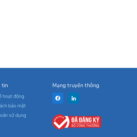
 tin
Mạng truyền thông
ế hoạt động
sách bảo mật
hoản sử dụng