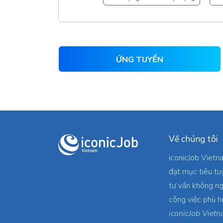
ỨNG TUYỂN
Về chúng tôi
iconicJob Vietn
đạt mục tiêu tu
tư vấn không ng
công việc phù h
iconicJob Vietn