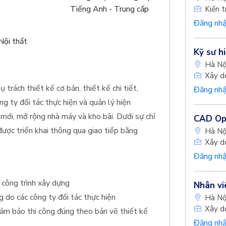
Tiếng Anh - Trung cấp
Kiến t
Đăng nhậ
Nội thất
Kỹ sư h
Hà Nộ
Xây d
ụ trách thiết kế cơ bản, thiết kế chi tiết,
Đăng nhậ
g ty đối tác thực hiện và quản lý hiện
 mới, mở rộng nhà máy và kho bãi. Dưới sự chỉ
CAD Ope
ược triển khai thông qua giao tiếp bằng
Hà Nộ
Xây d
Đăng nhậ
o công trình xây dựng
Nhân viê
g do các công ty đối tác thực hiện
Hà Nộ
Xây d
 đảm bảo thi công đúng theo bản vẽ thiết kế
Đăng nhậ