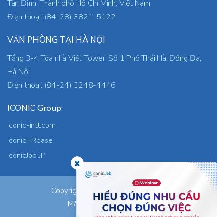
Tân Định, Thành phố Hồ Chí Minh, Việt Nam.
Điện thoại: (84-28) 3821-5122
VĂN PHÒNG TẠI HÀ NỘI
Tầng 3-4 Tòa nhà Việt Tower, Số 1 Phố Thái Hà, Đống Đa,
Hà Nội
Điện thoại: (84-24) 3248-4446
ICONIC Group:
iconic-intl.com
iconicHRbase
iconicJob JP
ICONIC Co., Ltd.
Copyright © 2026
Mã số thuế: 0305745871