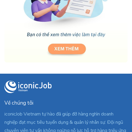
Về chúng tôi
iconicJob Vietnam tự hào đã giúp đỡ hàng nghìn doanh
nghiệp đạt mục tiêu tuyển dụng & quản lý nhân sự. Đội ngũ
chuyên viên tư vấn không ngừng nỗ lực hỗ trợ hàng triệu ứng