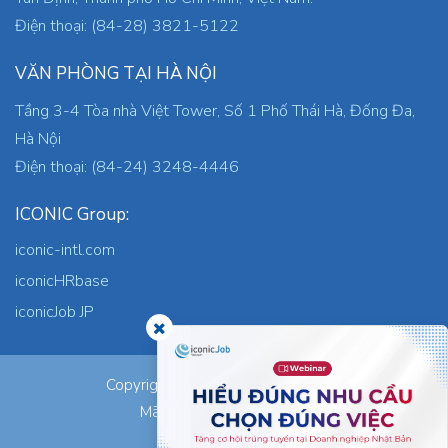
Điện thoại: (84-28) 3821-5122
VĂN PHÒNG TẠI HÀ NỘI
Tầng 3-4 Tòa nhà Việt Tower, Số 1 Phố Thái Hà, Đống Đa,
Hà Nội
Điện thoại: (84-24) 3248-4446
ICONIC Group:
iconic-intl.com
iconicHRbase
iconicJob JP
ICONIC Co., Ltd.
Copyright © 2026
Mã số thuế: 0305745871
Nơi cấp: TP.HCM