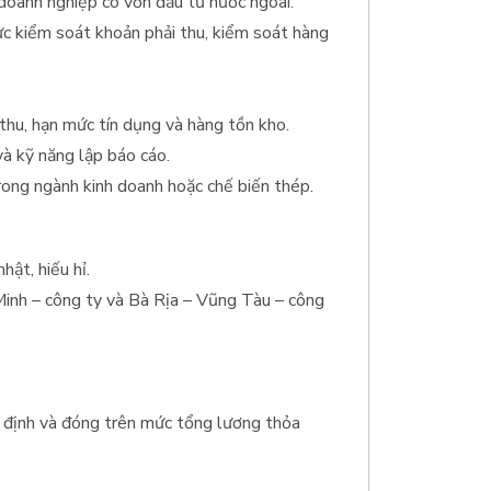
doanh nghiệp có vốn đầu tư nước ngoài.
ực kiểm soát khoản phải thu, kiểm soát hàng
 thu, hạn mức tín dụng và hàng tồn kho.
à kỹ năng lập báo cáo.
trong ngành kinh doanh hoặc chế biến thép.
hật, hiếu hỉ.
Minh – công ty và Bà Rịa – Vũng Tàu – công
 định và đóng trên mức tổng lương thỏa