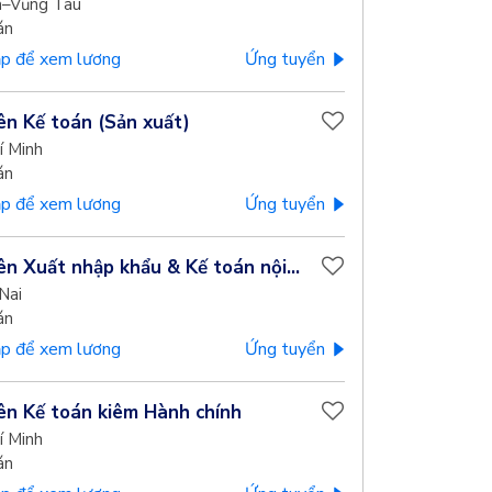
a–Vũng Tàu
án
p để xem lương
Ứng tuyển
ên Kế toán (Sản xuất)
í Minh
án
p để xem lương
Ứng tuyển
ên Xuất nhập khẩu & Kế toán nội...
Nai
án
p để xem lương
Ứng tuyển
ên Kế toán kiêm Hành chính
í Minh
án