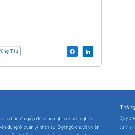
Vũng Tàu
Thông
Quy ch
am tự hào đã giúp đỡ hàng nghìn doanh nghiệp
yển dụng & quản lý nhân sự. Đội ngũ chuyên viên
Chính 