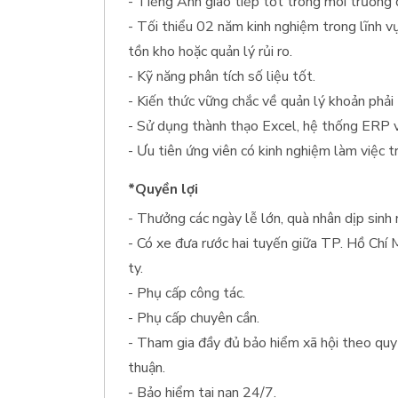
- Tiếng Anh giao tiếp tốt trong môi trường 
- Tối thiểu 02 năm kinh nghiệm trong lĩnh v
tồn kho hoặc quản lý rủi ro.
- Kỹ năng phân tích số liệu tốt.
- Kiến thức vững chắc về quản lý khoản phải
- Sử dụng thành thạo Excel, hệ thống ERP v
- Ưu tiên ứng viên có kinh nghiệm làm việc 
*Quyền lợi
- Thưởng các ngày lễ lớn, quà nhân dịp sinh n
- Có xe đưa rước hai tuyến giữa TP. Hồ Chí 
ty.
- Phụ cấp công tác.
- Phụ cấp chuyên cần.
- Tham gia đầy đủ bảo hiểm xã hội theo quy
thuận.
- Bảo hiểm tai nạn 24/7.