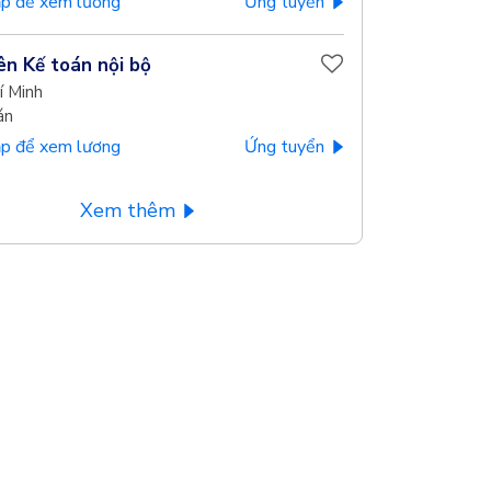
p để xem lương
Ứng tuyển
ên Kế toán nội bộ
í Minh
án
p để xem lương
Ứng tuyển
Xem thêm