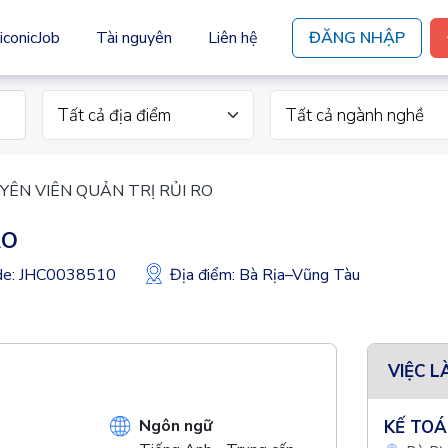
iconicJob
Tài nguyên
Liên hệ
ĐĂNG NHẬP
Tất cả địa điểm
Tất cả ngành nghề
YÊN VIÊN QUẢN TRỊ RỦI RO
RO
ode: JHC0038510
Địa điểm: Bà Rịa–Vũng Tàu
VIỆC L
Ngôn ngữ
KẾ TOÁ