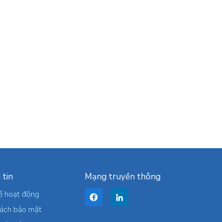
 tin
Mạng truyền thông
ế hoạt động
sách bảo mật