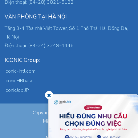
Điện thoại: (84-28) 3821-5122
VĂN PHÒNG TẠI HÀ NỘI
Tầng 3-4 Tòa nhà Việt Tower, Số 1 Phố Thái Hà, Đống Đa,
Hà Nội
Điện thoại: (84-24) 3248-4446
ICONIC Group:
iconic-intl.com
iconicHRbase
iconicJob JP
ICONIC Co., Ltd.
Copyright © 2026
Mã số thuế: 0305745871
Nơi cấp: TP.HCM
Ngày cấp: 05/09/2023