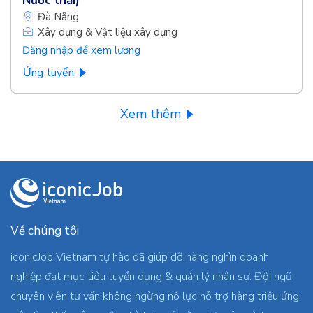
Nước thải)
Đà Nẵng
Xây dựng & Vật liệu xây dựng
Đăng nhập để xem lương
Ứng tuyển
Xem thêm
Về chúng tôi
iconicJob Vietnam tự hào đã giúp đỡ hàng nghìn doanh
nghiệp đạt mục tiêu tuyển dụng & quản lý nhân sự. Đội ngũ
chuyên viên tư vấn không ngừng nỗ lực hỗ trợ hàng triệu ứng