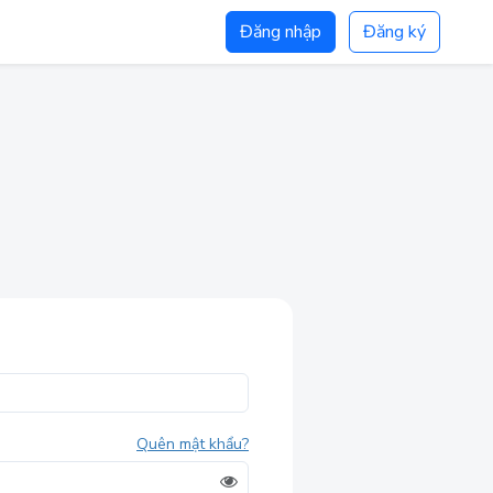
Đăng nhập
Đăng ký
Quên mật khẩu?