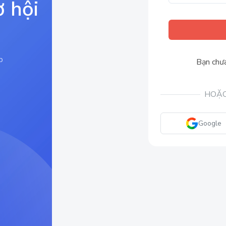
ơ hội
p
Bạn chưa
HOẶC
Google