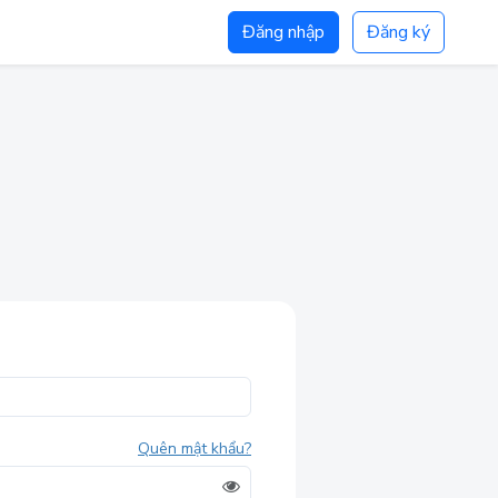
Đăng nhập
Đăng ký
Quên mật khẩu?