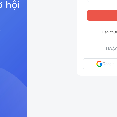
ơ hội
p
Bạn chưa
HOẶC
Google