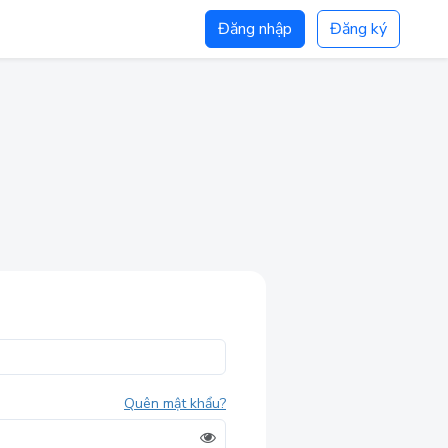
Đăng nhập
Đăng ký
Quên mật khẩu?