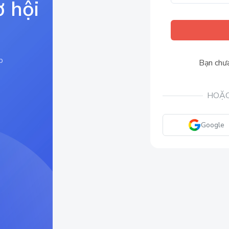
ơ hội
p
Bạn chưa
HOẶC
Google