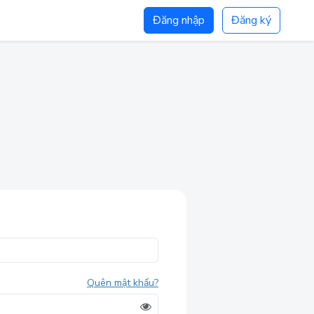
Đăng nhập
Đăng ký
Quên mật khẩu?