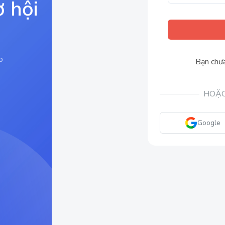
ơ hội
p
Bạn chưa
HOẶC
Google