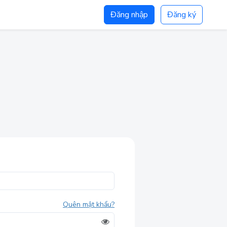
Đăng nhập
Đăng ký
Quên mật khẩu?