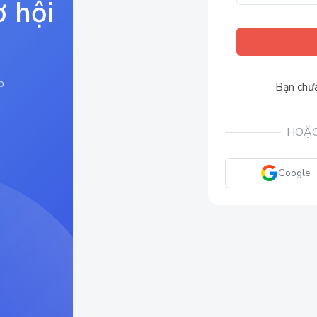
ơ hội
p
Bạn chưa
HOẶC
Google