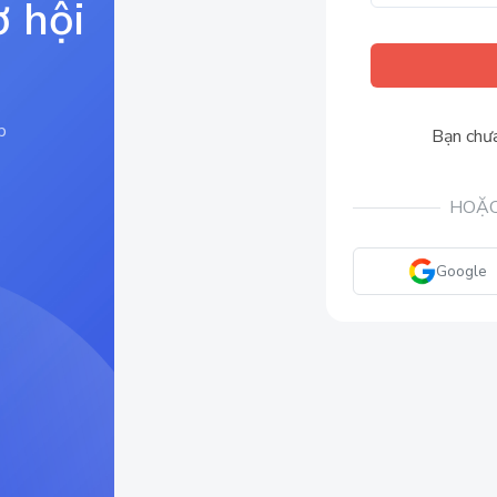
ơ hội
p
Bạn chưa
HOẶC
Google