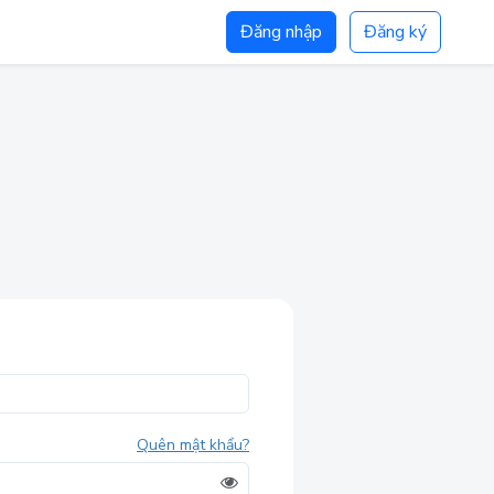
Đăng nhập
Đăng ký
Quên mật khẩu?