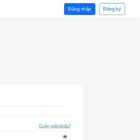
Đăng nhập
Đăng ký
Quên mật khẩu?