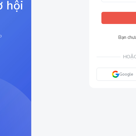
ơ hội
p
Bạn chưa
HOẶC
Google